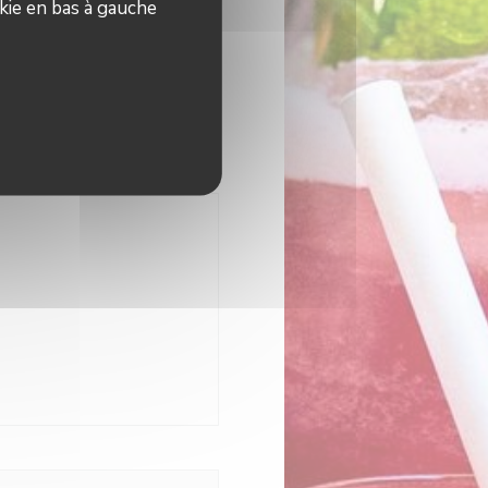
kie en bas à gauche
11h00 - 16h00
le fenêtre))
tre))
le fenêtre))