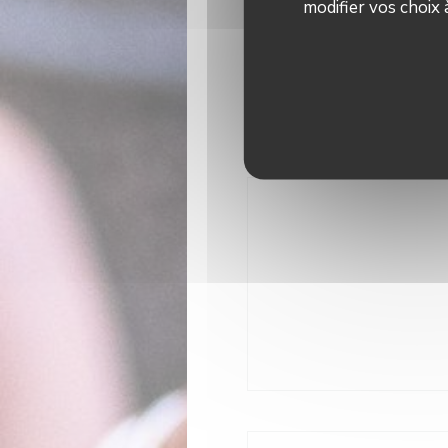
modifier vos choix
Restauran
Se
Privatisation, Climatis
mobilité réduite,