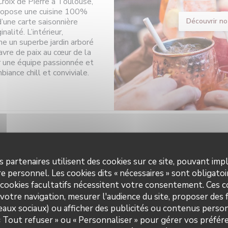
Croix de Pierre à Toulouse,
ropose une cuisine 100%
d’une carte saisonnière
Découvrir no
nalité. L’intérieur,
he un superbe jardin arboré
vre de paix au cœur de la
ar une équipe passionnée et
iance chill et conviviale.
pratiques
Hora
s partenaires utilisent des cookies sur ce site, pouvant impl
e personnel. Les cookies dits « nécessaires » sont obligatoir
uisine
 cookies facultatifs nécessitent votre consentement. Ces co
Lundi
ais, Italienne, Traditionnel,
votre navigation, mesurer l'audience du site, proposer des f
erroir
seaux sociaux) ou afficher des publicités ou contenus person
Mar
-
Sam
 « Tout refuser » ou « Personnaliser » pour gérer vos préfé
 restaurant