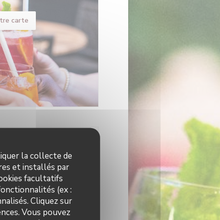
tre carte
ires
iquer la collecte de
es et installés par
okies facultatifs
Fermé
onctionnalités (ex :
nalisés. Cliquez sur
12h00 - 23h00
rences. Vous pouvez