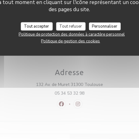
 à tout moment en cliquant sur l'icône représentant un coo
t Traditionnel
Dimanche
des pages du site.
rvices
ation, Accès aux personnes à
Tout accepter
Tout refuser
Personnaliser
 Terrasse, Accès Wifi
Politique de protection des données à caractère personnel
Politique de gestion des cookies
Adresse
((ouvre une nouvel
132 Av. de Muret 31300 Toulouse
05 34 53 32 98
Facebook ((ouvre une nouvelle fenê
Instagram ((ouvre une nouvel