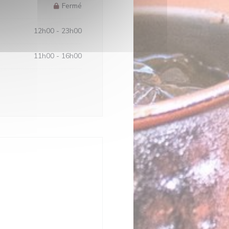
Fermé
12h00 - 23h00
11h00 - 16h00
le fenêtre))
tre))
le fenêtre))