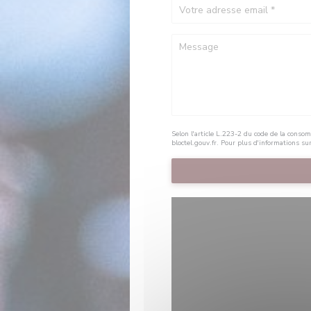
Selon l'article L.223-2 du code de la consom
bloctel.gouv.fr
. Pour plus d'informations su