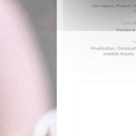
Fait maison, Produits fr
T
Type de
Restauran
Se
Privatisation, Climatis
mobilité réduite,