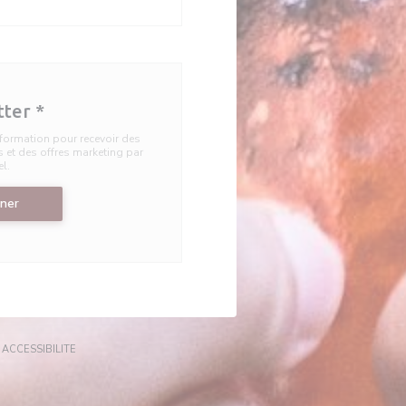
tter
*
information pour recevoir des
et des offres marketing par
el.
ner
ÊTRE))
(OUVRE UNE NOUVELLE FENÊTRE))
((OUVRE UNE NOUVELLE FENÊTRE))
ACCESSIBILITE