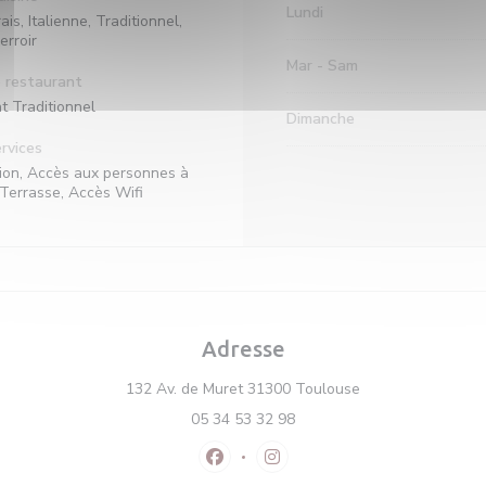
Lundi
ais, Italienne, Traditionnel,
erroir
Mar
-
Sam
 restaurant
t Traditionnel
Dimanche
rvices
ation, Accès aux personnes à
 Terrasse, Accès Wifi
Adresse
((ouvre une nouvel
132 Av. de Muret 31300 Toulouse
05 34 53 32 98
Facebook ((ouvre une nouvelle fenê
Instagram ((ouvre une nouvel