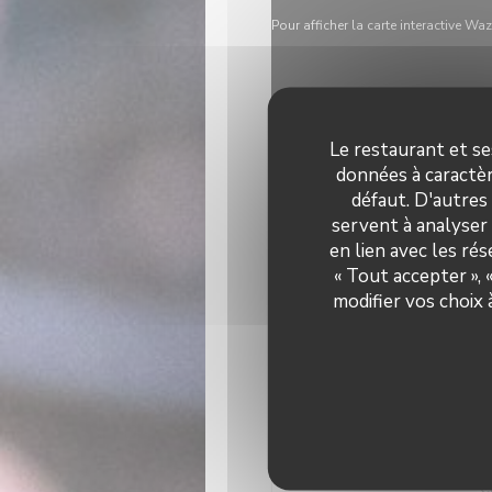
Pour afficher la carte interactive 
Le restaurant et se
données à caractèr
défaut. D'autres
servent à analyser 
en lien avec les ré
« Tout accepter »,
modifier vos choix
Infos 
C