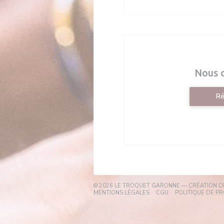
Nous 
Ré
© 2026 LE TROQUET GARONNE — CRÉATION D
((OUVRE UNE NOUVELLE FE
((OUVRE UNE NOUVE
MENTIONS LÉGALES
CGU
POLITIQUE DE P