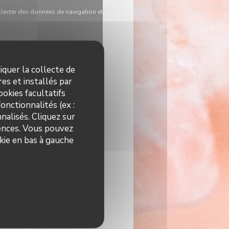
llecter des données de navigation et
iquer la collecte de
es et installés par
okies facultatifs
onctionnalités (ex :
nalisés. Cliquez sur
rences. Vous pouvez
kie en bas à gauche
res