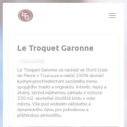
Panel pro správu cookies
Le Troquet Garonne
-
TOULOUSE
Le Troquet Garonne se nachází ve čtvrti Croix
de Pierre v Toulouse a nabízí 100% domácí
kuchyni prostřednictvím sezónního menu
spojujícího tradici a originalitu. Interiér, teplý a
útulný, skrývá nádhernou zahradu o rozloze
250 m2, skutečné útočiště klidu v srdci
města. Vše pod vedením vášnivého a
dynamického týmu pro pohodovou a
přátelskou atmosféru.