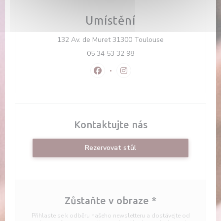
Umístění
((otevře se v nové
132 Av. de Muret 31300 Toulouse
05 34 53 32 98
Facebook ((otevře se v novém okně
Instagram ((otevře se v nov
Kontaktujte nás
Rezervovat stůl
Zůstaňte v obraze
*
Přihlaste se k odběru našeho newsletteru a dostávejte od