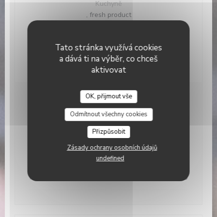
Kuchyně
, fresh product
Typ podniku
Tato stránka využívá cookies
Služby
a dává ti na výběr, co chceš
Private Hire, Air Conditioning, , , WIFI
aktivovat
OK, přijmout vše
Otevírací hodiny
Odmítnout všechny cookies
Pondělí
Zavřeno
Přizpůsobit
Zásady ochrany osobních údajů
Ute
-
Sob
12:00 - 23:00
undefined
Neděle
11:00 - 16:00