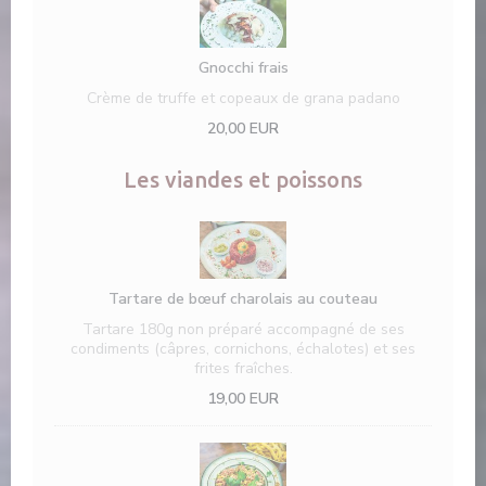
Gnocchi frais
Crème de truffe et copeaux de grana padano
20,00 EUR
Les viandes et poissons
Tartare de bœuf charolais au couteau
Tartare 180g non préparé accompagné de ses
condiments (câpres, cornichons, échalotes) et ses
frites fraîches.
19,00 EUR