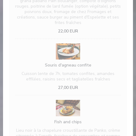
grana padano Pain boulanger, compoté d'oignons
rouges, poitrine de lard fumée (option végétale), petits
poivrons doux, fromage de chez Fromages et
créations, sauce burger au piment d'Espelette et ses
frites fraîches
22,00 EUR
Souris d'agneau confite
Cuisson lente de 7h, tomates confites, amandes
effilées, raisins secs et tagliatelles fraîches
27,00 EUR
Fish and chips
Lieu noir à la chapelure croustillante de Panko, crème
citronnée à l'aneth, fraicheur de concombre et pomme