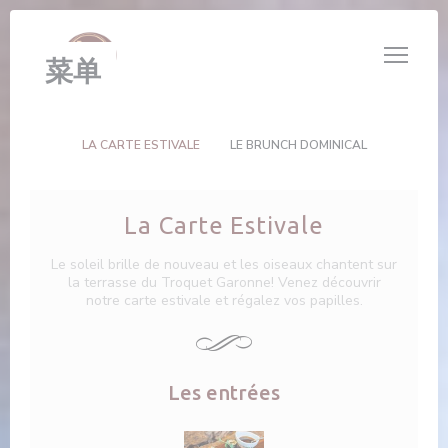
Cookie管理面板
菜单
LA CARTE ESTIVALE
LE BRUNCH DOMINICAL
La Carte Estivale
Le soleil brille de nouveau et les oiseaux chantent sur
la terrasse du Troquet Garonne! Venez découvrir
notre carte estivale et régalez vos papilles.
Les entrées