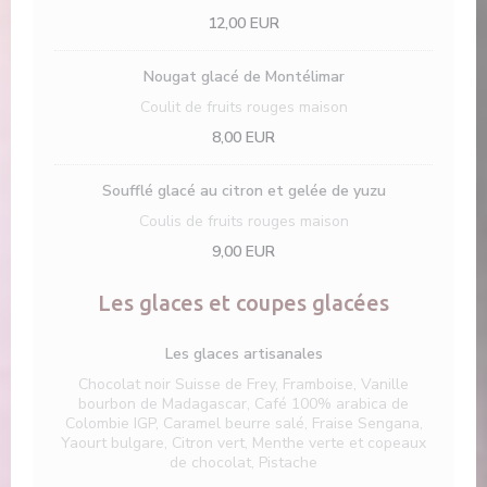
12,00 EUR
Nougat glacé de Montélimar
Coulit de fruits rouges maison
8,00 EUR
Soufflé glacé au citron et gelée de yuzu
Coulis de fruits rouges maison
9,00 EUR
Les glaces et coupes glacées
Les glaces artisanales
Chocolat noir Suisse de Frey, Framboise, Vanille
bourbon de Madagascar, Café 100% arabica de
Colombie IGP, Caramel beurre salé, Fraise Sengana,
Yaourt bulgare, Citron vert, Menthe verte et copeaux
de chocolat, Pistache