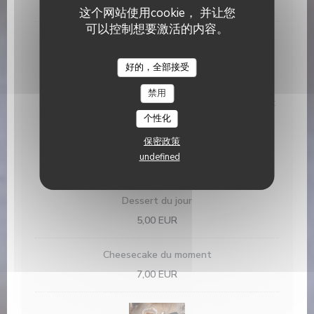
26,00 EUR
这个网站使用cookie， 并让您
可以控制想要激活的内容。
好的，全部接受
Brochettes de magret de canard
禁用
IGP sud-ouest, sauce miel, soja, menthe, coriandre et
ses frites fraîches
个性化
23,00 EUR
保密政策
undefined
Les desserts et fromages
Dessert du jour
5,00 EUR
Cheesecake du moment
7,00 EUR