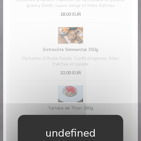
granny Smith, sauce vierge et frites fraîches
18,00 EUR
Entrecôte Simmental 350g
Parfumée à l'huile fumée. Confit d'oignons, frites
fraîches et salade
32,00 EUR
Tartare de Thon 180g
Oignons nouveaux, rouges et pickles, mousseline
d'avocat au wasabi, gel citronné, sauce au lait de
coco, huile de sésame et brisures de Panko, frites
fraîches et jolie salade.