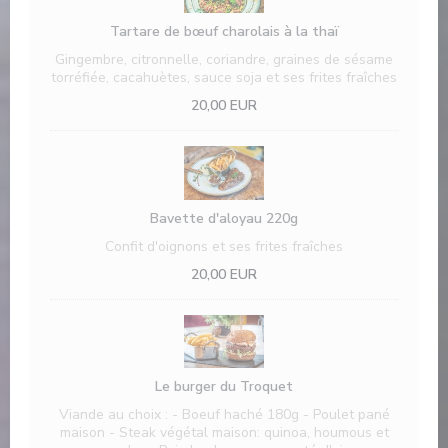
Tartare de bœuf charolais à la thaï
Gingembre, citronnelle, coriandre, graines de sésame
torréfiée, cacahuètes, sauce soja et ses frites fraîches
20,00 EUR
Bavette d'aloyau 220g
Confit d'oignons et ses frites fraîches
20,00 EUR
Le burger du Troquet
Viande au choix : - Boeuf haché 180g - Poulet pané
maison - Steak végétal maison: quinoa, houmous et