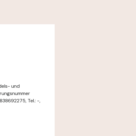
dels- und
ierungsnummer
38692275, Tel.: -,